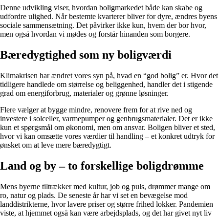
Denne udvikling viser, hvordan boligmarkedet både kan skabe og
udfordre ulighed. Når bestemte kvarterer bliver for dyre, ændres byens
sociale sammensætning. Det påvirker ikke kun, hvem der bor hvor,
men også hvordan vi mødes og forstår hinanden som borgere.
Bæredygtighed som ny boligværdi
Klimakrisen har ændret vores syn på, hvad en “god bolig” er. Hvor det
tidligere handlede om størrelse og beliggenhed, handler det i stigende
grad om energiforbrug, materialer og grønne løsninger.
Flere vælger at bygge mindre, renovere frem for at rive ned og
investere i solceller, varmepumper og genbrugsmaterialer. Det er ikke
kun et spørgsmål om økonomi, men om ansvar. Boligen bliver et sted,
hvor vi kan omsætte vores værdier til handling – et konkret udtryk for
ønsket om at leve mere bæredygtigt.
Land og by – to forskellige boligdrømme
Mens byerne tiltrækker med kultur, job og puls, drømmer mange om
ro, natur og plads. De seneste år har vi set en bevægelse mod
landdistrikterne, hvor lavere priser og større frihed lokker. Pandemien
viste, at hjemmet også kan være arbejdsplads, og det har givet nyt liv