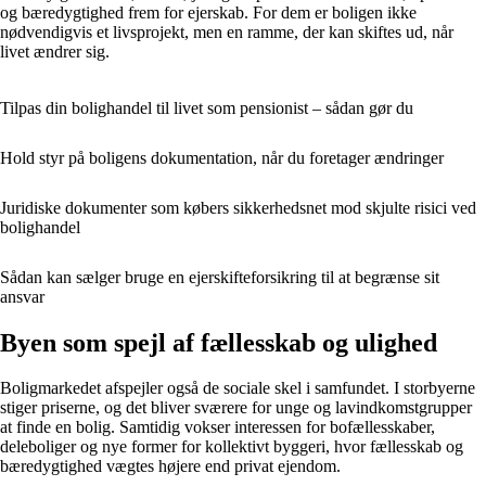
og bæredygtighed frem for ejerskab. For dem er boligen ikke
nødvendigvis et livsprojekt, men en ramme, der kan skiftes ud, når
livet ændrer sig.
Tilpas din bolighandel til livet som pensionist – sådan gør du
Hold styr på boligens dokumentation, når du foretager ændringer
Juridiske dokumenter som købers sikkerhedsnet mod skjulte risici ved
bolighandel
Sådan kan sælger bruge en ejerskifteforsikring til at begrænse sit
ansvar
Byen som spejl af fællesskab og ulighed
Boligmarkedet afspejler også de sociale skel i samfundet. I storbyerne
stiger priserne, og det bliver sværere for unge og lavindkomstgrupper
at finde en bolig. Samtidig vokser interessen for bofællesskaber,
deleboliger og nye former for kollektivt byggeri, hvor fællesskab og
bæredygtighed vægtes højere end privat ejendom.